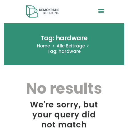
Demokratieberatung -VEZ in
NRW
Tag: hardware
Home
Alle Beiträge
Tag: hardware
Startseite
Wir und das Projekt
Modultagebücher
No results
Anmeldung
Kontakt
We're sorry, but
your query did
not match