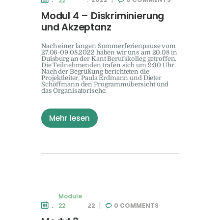
22
Modul 4 – Diskriminierung
und Akzeptanz
Nach einer langen Sommerferienpause vom
27.06-09.08.2022 haben wir uns am 20.08 in
Duisburg an der Kant Berufskolleg getroffen.
Die Teilnehmenden trafen sich um 9:30 Uhr.
Nach der Begrüßung berichteten die
Projektleiter, Paula Erdmann und Dieter
Schöffmann den Programmübersicht und
das Organisatorische.
Mehr lesen
Module
27. JUNI 2022
0
COMMENTS
22