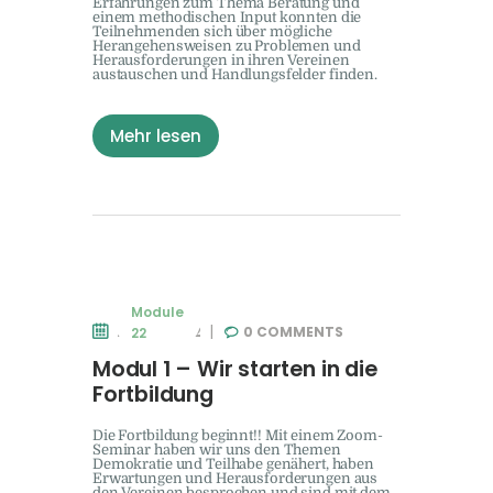
Erfahrungen zum Thema Beratung und
einem methodischen Input konnten die
Teilnehmenden sich über mögliche
Herangehensweisen zu Problemen und
Herausforderungen in ihren Vereinen
austauschen und Handlungsfelder finden.
Mehr lesen
Module
11. MAI 2022
0
COMMENTS
22
Modul 1 – Wir starten in die
Fortbildung
Die Fortbildung beginnt!! Mit einem Zoom-
Seminar haben wir uns den Themen
Demokratie und Teilhabe genähert, haben
Erwartungen und Herausforderungen aus
den Vereinen besprochen und sind mit dem