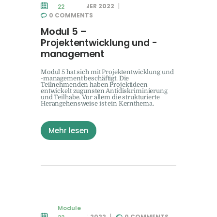
17. SEPTEMBER 2022
22
0
COMMENTS
Modul 5 –
Projektentwicklung und -
management
Modul 5 hat sich mit Projektentwicklung und
-management beschäftigt. Die
Teilnehmenden haben Projektideen
entwickelt zugunsten Antidiskriminierung
und Teilhabe. Vor allem die strukturierte
Herangehensweise ist ein Kernthema.
Mehr lesen
Module
20. AUGUST 2022
0
COMMENTS