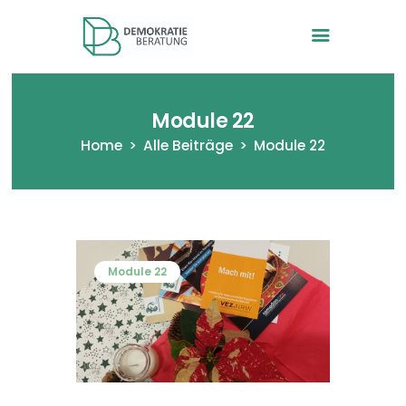
Demokratieberatung -VEZ in
NRW
Module 22
Home
Alle Beiträge
Module 22
Startseite
Wir und das Projekt
Modultagebücher
Module 22
Anmeldung
Kontakt