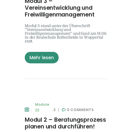
Modul 3 –
Vereinsentwicklung und
Freiwilligenmanagement
Modul 3 stand unter der Überschrift
“Vereinsentwicklung und
Freiwilligenmanagement” und fand am 18.06.
in der Realschule Boltenheide in Wuppertal
statt.
Mehr lesen
Module
29. MAI 2022
0
COMMENTS
22
Modul 2 – Beratungsprozess
planen und durchführen!