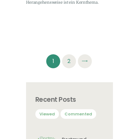
Herangehensweise ist ein Kernthema.
Seitennummerierun
>
PAGE
1
PAGE
2
der
Beiträge
Recent Posts
Viewed
Commented