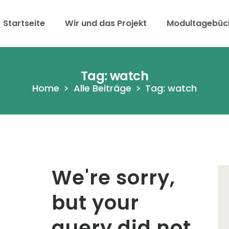
Startseite
Startseite
Wir und das Projekt
Modultagebüc
Wir und das Projekt
mokratieberatung -VEZ in 
Modultagebücher
Tag: watch
Home
Alle Beiträge
Tag: watch
Anmeldung
Kontakt
We're sorry,
but your
query did not