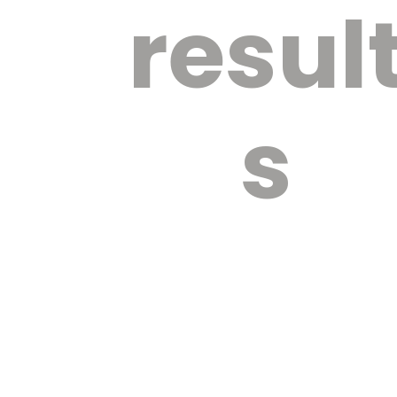
resul
s