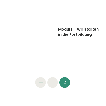
Modul 1 – Wir starten
in die Fortbildung
Seitennummerierung
<
PAGE
1
PAGE
2
der
Beiträge