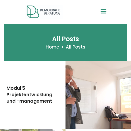
Demokratieberatung -VEZ in
NRW
All Posts
Home
All Posts
Startseite
Wir und das Projekt
Modultagebücher
Modul 5 –
Anmeldung
Projektentwicklung
Kontakt
und -management